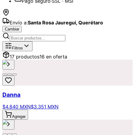
Pago seguro
·
SSL · MSI
Envío a:
Santa Rosa Jauregui
,
Querétaro
Cambiar
Catálogo de
Graduación
Disponibles
Filtros
17
producto
s
16
en oferta
Danna
$4,840 MXN
$3,351 MXN
Agregar