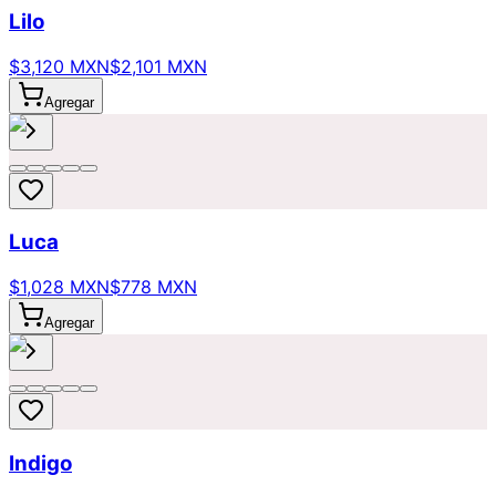
Lilo
$3,120 MXN
$2,101 MXN
Agregar
Luca
$1,028 MXN
$778 MXN
Agregar
Indigo