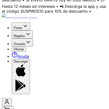
descuento • 🛒 ENVÍO GRATIS hoy en todo México • 💳
Hasta 12 meses sin intereses • 📲 Descarga la app y usa
el código SUSPIROS10 para 10% de descuento •
Flores
Regalos
Ocasión
Ofertas
Ayuda
Descargar