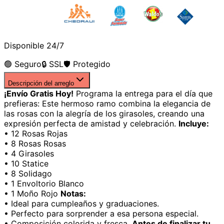
Disponible 24/7
🟢 Seguro
🔒 SSL
🛡️ Protegido
Descripción del arreglo
¡Envío Gratis Hoy!
Programa la entrega para el día que
prefieras: Este hermoso ramo combina la elegancia de
las rosas con la alegría de los girasoles, creando una
expresión perfecta de amistad y celebración.
Incluye:
• 12 Rosas Rojas
• 8 Rosas Rosas
• 4 Girasoles
• 10 Statice
• 8 Solidago
• 1 Envoltorio Blanco
• 1 Moño Rojo
Notas:
• Ideal para cumpleaños y graduaciones.
• Perfecto para sorprender a esa persona especial.
• Composición colorida y fresca.
Antes de finalizar tu