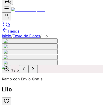
0
0
Tienda
Inicio
/
Envío de Flores
/
Lilo
1
/
5
Ramo con Envío Gratis
Lilo