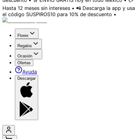
descuento • 🛒 ENVÍO GRATIS hoy en todo México • 💳
Hasta 12 meses sin intereses • 📲 Descarga la app y usa
el código SUSPIROS10 para 10% de descuento •
Flores
Regalos
Ocasión
Ofertas
Ayuda
Descargar