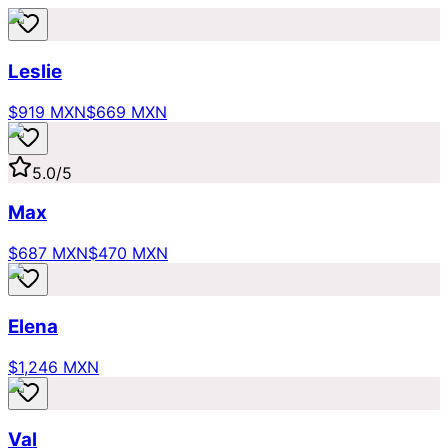
Leslie
$919 MXN
$669 MXN
5.0
/5
Max
$687 MXN
$470 MXN
Elena
$1,246 MXN
Val