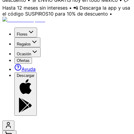
descuento • 🛒 ENVÍO GRATIS hoy en todo México • 💳
Hasta 12 meses sin intereses • 📲 Descarga la app y usa
el código SUSPIROS10 para 10% de descuento •
Flores
Regalos
Ocasión
Ofertas
Ayuda
Descargar