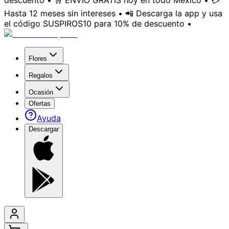
descuento • 🛒 ENVÍO GRATIS hoy en todo México • 💳
Hasta 12 meses sin intereses • 📲 Descarga la app y usa
el código SUSPIROS10 para 10% de descuento •
Flores
Regalos
Ocasión
Ofertas
Ayuda
Descargar