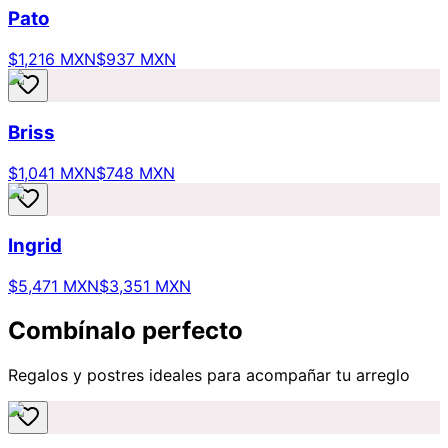
Pato
$1,216 MXN
$937 MXN
Briss
$1,041 MXN
$748 MXN
Ingrid
$5,471 MXN
$3,351 MXN
Combínalo perfecto
Regalos y postres ideales para acompañar tu arreglo