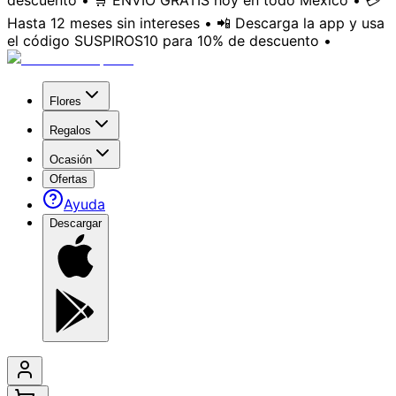
descuento • 🛒 ENVÍO GRATIS hoy en todo México • 💳
Hasta 12 meses sin intereses • 📲 Descarga la app y usa
el código SUSPIROS10 para 10% de descuento •
Flores
Regalos
Ocasión
Ofertas
Ayuda
Descargar