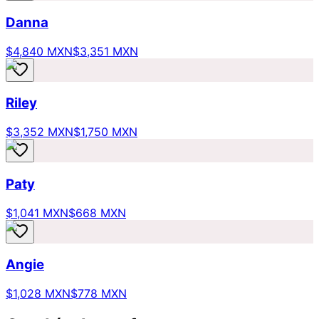
Danna
$4,840 MXN
$3,351 MXN
Riley
$3,352 MXN
$1,750 MXN
Paty
$1,041 MXN
$668 MXN
Angie
$1,028 MXN
$778 MXN