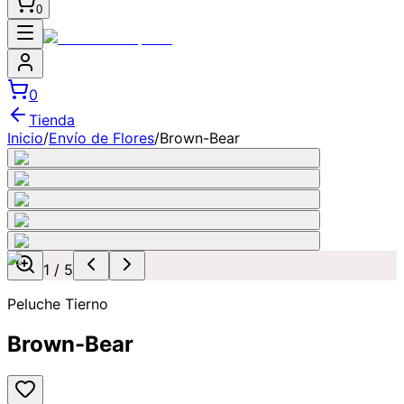
0
0
Tienda
Inicio
/
Envío de Flores
/
Brown-Bear
1
/
5
Peluche Tierno
Brown-Bear