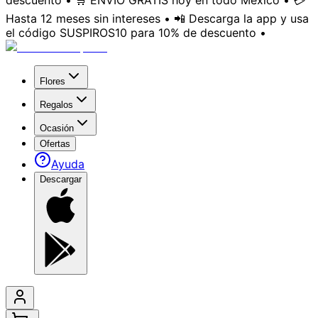
descuento • 🛒 ENVÍO GRATIS hoy en todo México • 💳
Hasta 12 meses sin intereses • 📲 Descarga la app y usa
el código SUSPIROS10 para 10% de descuento •
Flores
Regalos
Ocasión
Ofertas
Ayuda
Descargar