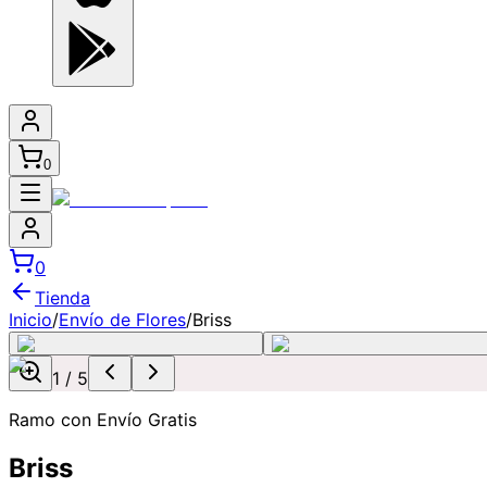
0
0
Tienda
Inicio
/
Envío de Flores
/
Briss
1
/
5
Ramo con Envío Gratis
Briss