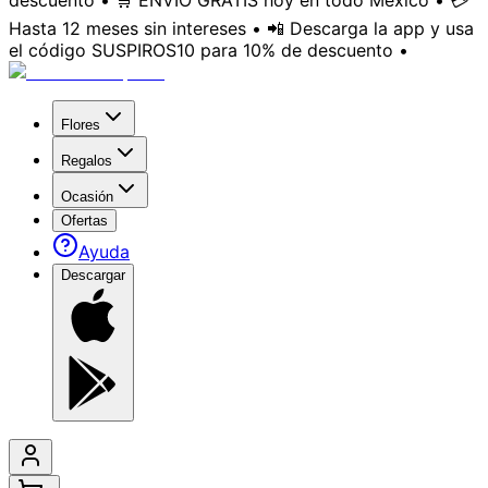
descuento • 🛒 ENVÍO GRATIS hoy en todo México • 💳
Hasta 12 meses sin intereses • 📲 Descarga la app y usa
el código SUSPIROS10 para 10% de descuento •
Flores
Regalos
Ocasión
Ofertas
Ayuda
Descargar