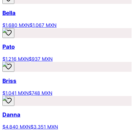
Bella
$1,680 MXN
$1,067 MXN
Pato
$1,216 MXN
$937 MXN
Briss
$1,041 MXN
$748 MXN
Danna
$4,840 MXN
$3,351 MXN