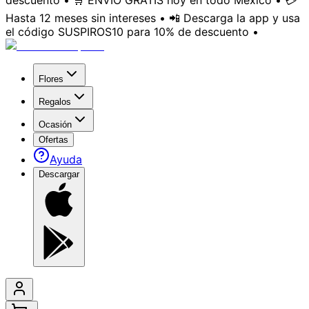
descuento • 🛒 ENVÍO GRATIS hoy en todo México • 💳
Hasta 12 meses sin intereses • 📲 Descarga la app y usa
el código SUSPIROS10 para 10% de descuento •
Flores
Regalos
Ocasión
Ofertas
Ayuda
Descargar