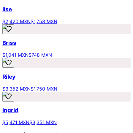
Ilse
$2,420 MXN
$1,758 MXN
Briss
$1,041 MXN
$748 MXN
Riley
$3,352 MXN
$1,750 MXN
Ingrid
$5,471 MXN
$3,351 MXN