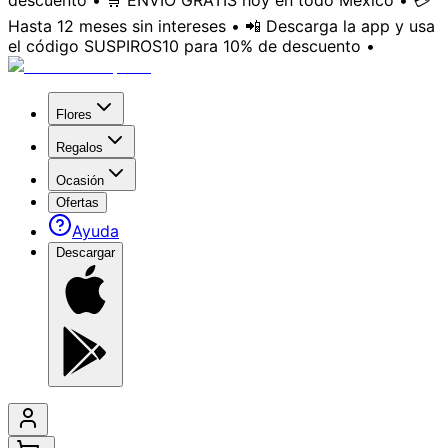
descuento • 🛒 ENVÍO GRATIS hoy en todo México • 💳
Hasta 12 meses sin intereses • 📲 Descarga la app y usa
el código SUSPIROS10 para 10% de descuento •
Flores
Regalos
Ocasión
Ofertas
Ayuda
Descargar