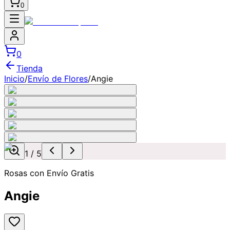
0
0
Tienda
Inicio
/
Envío de Flores
/
Angie
1
/
5
Rosas con Envío Gratis
Angie