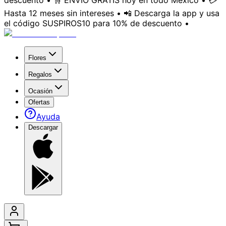
descuento • 🛒 ENVÍO GRATIS hoy en todo México • 💳
Hasta 12 meses sin intereses • 📲 Descarga la app y usa
el código SUSPIROS10 para 10% de descuento •
Flores
Regalos
Ocasión
Ofertas
Ayuda
Descargar