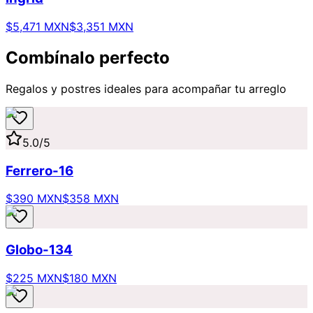
$5,471 MXN
$3,351 MXN
Combínalo perfecto
Regalos y postres ideales para acompañar tu arreglo
5.0
/5
Ferrero-16
$390 MXN
$358 MXN
Globo-134
$225 MXN
$180 MXN