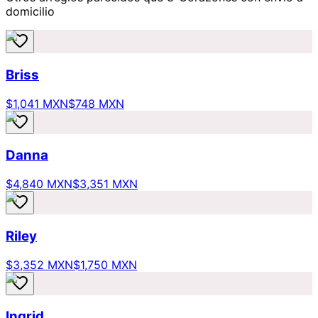
domicilio
Briss
$1,041 MXN
$748 MXN
Danna
$4,840 MXN
$3,351 MXN
Riley
$3,352 MXN
$1,750 MXN
Ingrid