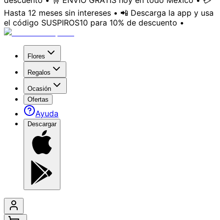
descuento • 🛒 ENVÍO GRATIS hoy en todo México • 💳
Hasta 12 meses sin intereses • 📲 Descarga la app y usa
el código SUSPIROS10 para 10% de descuento •
Flores
Regalos
Ocasión
Ofertas
Ayuda
Descargar