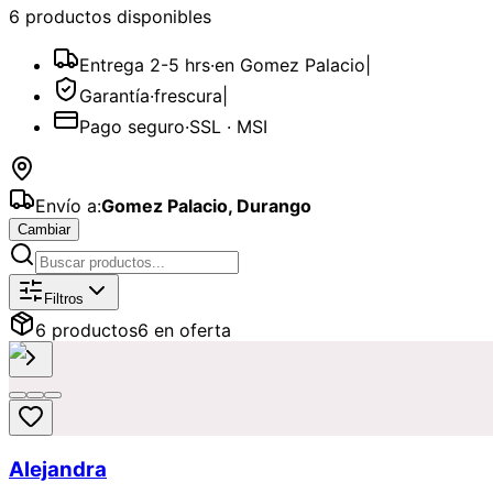
6
producto
s
disponible
s
Entrega 2-5 hrs
·
en Gomez Palacio
|
Garantía
·
frescura
|
Pago seguro
·
SSL · MSI
Envío a:
Gomez Palacio
,
Durango
Cambiar
Catálogo de
Lilys y Stargazer
Disponi
Filtros
6
producto
s
6
en oferta
Alejandra