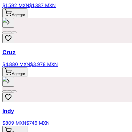
$1,592 MXN
$1,387 MXN
Agregar
Cruz
$4,880 MXN
$3,978 MXN
Agregar
Indy
$809 MXN
$746 MXN