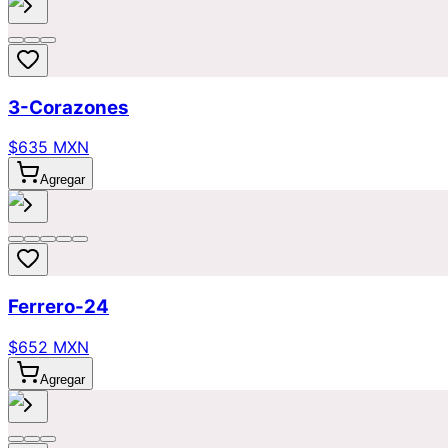
3-Corazones
$635 MXN
Agregar
Ferrero-24
$652 MXN
Agregar