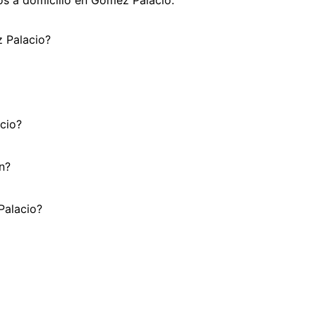
z Palacio?
cio?
n?
Palacio?