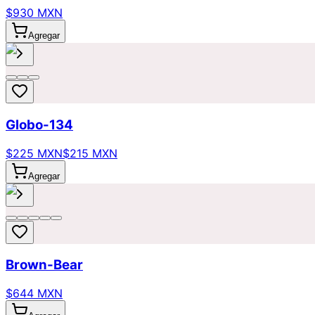
$930 MXN
Agregar
Globo-134
$225 MXN
$215 MXN
Agregar
Brown-Bear
$644 MXN