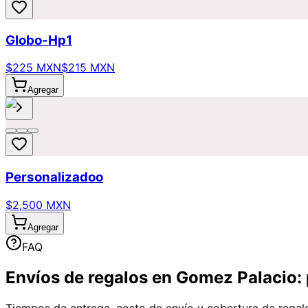
Globo-Hp1
$225 MXN
$215 MXN
Agregar
Personalizadoo
$2,500 MXN
Agregar
FAQ
Envíos de regalos en Gomez Palacio:
Tiempos de entrega, costo de envío y cobertura de regal