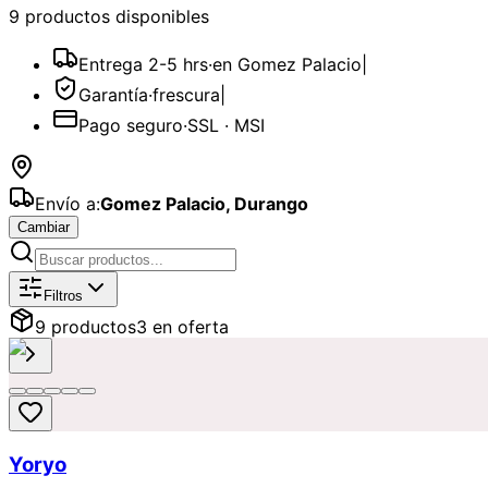
9
producto
s
disponible
s
Entrega 2-5 hrs
·
en Gomez Palacio
|
Garantía
·
frescura
|
Pago seguro
·
SSL · MSI
Envío a:
Gomez Palacio
,
Durango
Cambiar
Catálogo de
Regalos
Disponibles par
Filtros
9
producto
s
3
en oferta
Yoryo