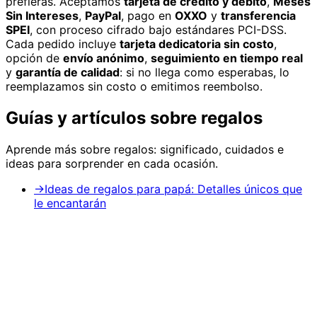
prefieras. Aceptamos
tarjeta de crédito y débito
,
Meses
Sin Intereses
,
PayPal
, pago en
OXXO
y
transferencia
SPEI
, con proceso cifrado bajo estándares PCI-DSS.
Cada pedido incluye
tarjeta dedicatoria sin costo
,
opción de
envío anónimo
,
seguimiento en tiempo real
y
garantía de calidad
: si no llega como esperabas, lo
reemplazamos sin costo o emitimos reembolso.
Guías y artículos sobre
regalos
Aprende más sobre
regalos
: significado, cuidados e
ideas para sorprender en cada ocasión.
→
Ideas de regalos para papá: Detalles únicos que
le encantarán