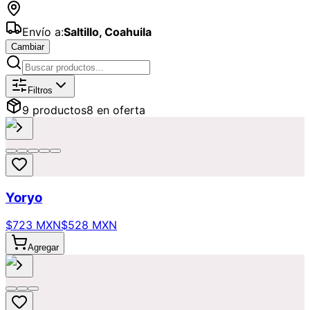
Envío a:
Saltillo
,
Coahuila
Cambiar
Catálogo de
Regalos
Disponibles par
Filtros
9
producto
s
8
en oferta
Yoryo
$723 MXN
$528 MXN
Agregar