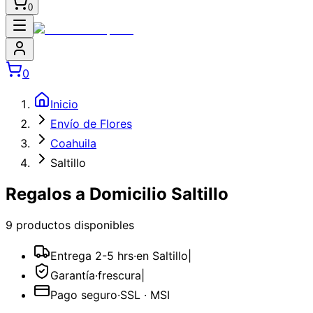
0
0
Inicio
Envío de Flores
Coahuila
Saltillo
Regalos a Domicilio Saltillo
9
producto
s
disponible
s
Entrega 2-5 hrs
·
en Saltillo
|
Garantía
·
frescura
|
Pago seguro
·
SSL · MSI