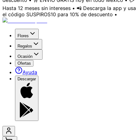
descuento • 🛒 ENVÍO GRATIS hoy en todo México • 💳
Hasta 12 meses sin intereses • 📲 Descarga la app y usa
el código SUSPIROS10 para 10% de descuento •
Flores
Regalos
Ocasión
Ofertas
Ayuda
Descargar