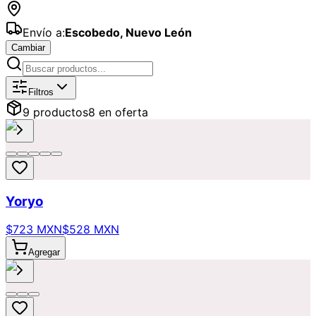
Envío a:
Escobedo
,
Nuevo León
Cambiar
Catálogo de
Regalos
Disponibles par
Filtros
9
producto
s
8
en oferta
Yoryo
$723 MXN
$528 MXN
Agregar