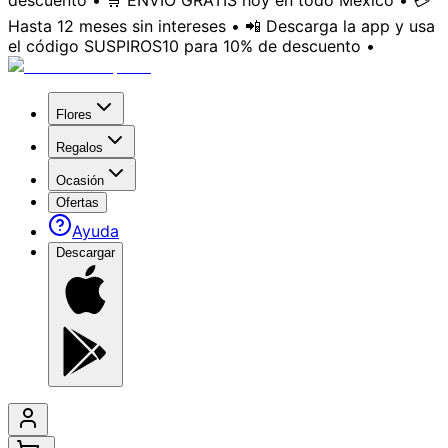
descuento • 🛒 ENVÍO GRATIS hoy en todo México • 💳
Hasta 12 meses sin intereses • 📲 Descarga la app y usa
el código SUSPIROS10 para 10% de descuento •
Flores
Regalos
Ocasión
Ofertas
Ayuda
Descargar