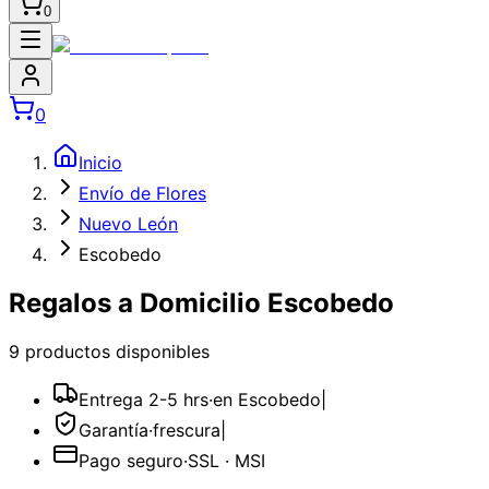
0
0
Inicio
Envío de Flores
Nuevo León
Escobedo
Regalos a Domicilio Escobedo
9
producto
s
disponible
s
Entrega 2-5 hrs
·
en Escobedo
|
Garantía
·
frescura
|
Pago seguro
·
SSL · MSI