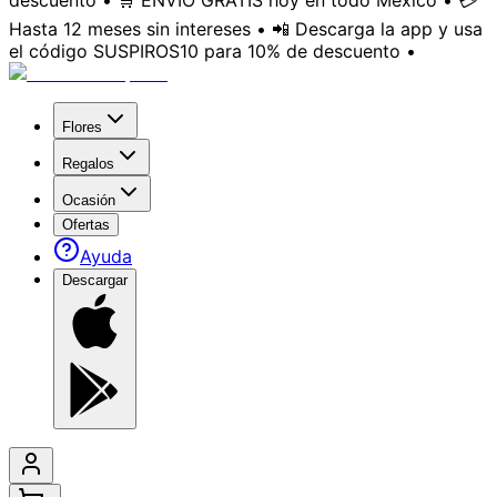
descuento • 🛒 ENVÍO GRATIS hoy en todo México • 💳
Hasta 12 meses sin intereses • 📲 Descarga la app y usa
el código SUSPIROS10 para 10% de descuento •
Flores
Regalos
Ocasión
Ofertas
Ayuda
Descargar