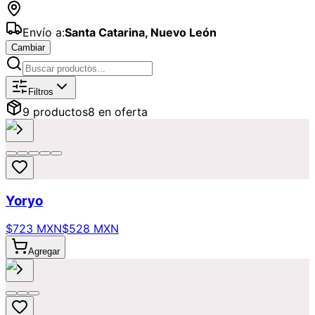
Envío a:
Santa Catarina
,
Nuevo León
Cambiar
Catálogo de
Regalos
Disponibles par
Filtros
9
producto
s
8
en oferta
Yoryo
$723 MXN
$528 MXN
Agregar