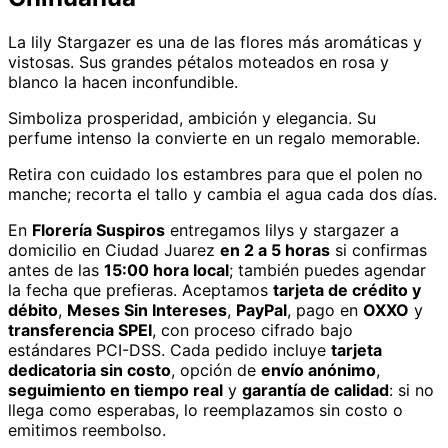
La lily Stargazer es una de las flores más aromáticas y
vistosas. Sus grandes pétalos moteados en rosa y
blanco la hacen inconfundible.
Simboliza prosperidad, ambición y elegancia. Su
perfume intenso la convierte en un regalo memorable.
Retira con cuidado los estambres para que el polen no
manche; recorta el tallo y cambia el agua cada dos días.
En
Florería Suspiros
entregamos
lilys y stargazer
a
domicilio
en Ciudad Juarez
en 2 a 5 horas
si confirmas
antes de las
15:00 hora local
; también puedes agendar
la fecha que prefieras. Aceptamos
tarjeta de crédito y
débito
,
Meses Sin Intereses
,
PayPal
, pago en
OXXO
y
transferencia SPEI
, con proceso cifrado bajo
estándares PCI-DSS. Cada pedido incluye
tarjeta
dedicatoria sin costo
, opción de
envío anónimo
,
seguimiento en tiempo real
y
garantía de calidad
: si no
llega como esperabas, lo reemplazamos sin costo o
emitimos reembolso.