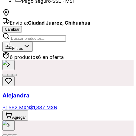
Pago seguro
·
SSL · MSI
Envío a:
Ciudad Juarez
,
Chihuahua
Cambiar
Catálogo de
Lilys y Stargazer
Disponi
Filtros
6
producto
s
6
en oferta
Alejandra
$1,592 MXN
$1,387 MXN
Agregar