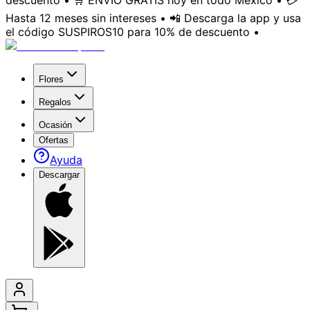
descuento • 🛒 ENVÍO GRATIS hoy en todo México • 💳
Hasta 12 meses sin intereses • 📲 Descarga la app y usa
el código SUSPIROS10 para 10% de descuento •
Flores
Regalos
Ocasión
Ofertas
Ayuda
Descargar