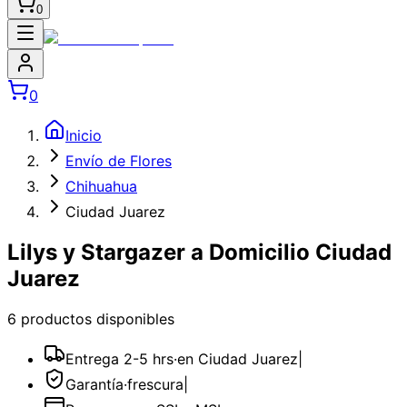
0
0
Inicio
Envío de Flores
Chihuahua
Ciudad Juarez
Lilys y Stargazer a Domicilio Ciudad
Juarez
6
producto
s
disponible
s
Entrega 2-5 hrs
·
en Ciudad Juarez
|
Garantía
·
frescura
|