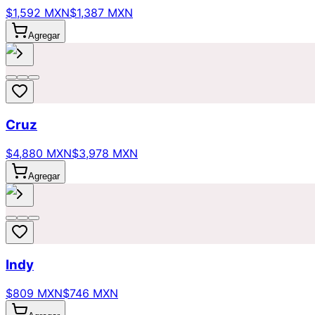
$1,592 MXN
$1,387 MXN
Agregar
Cruz
$4,880 MXN
$3,978 MXN
Agregar
Indy
$809 MXN
$746 MXN