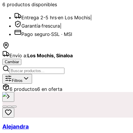
6
producto
s
disponible
s
Entrega 2-5 hrs
·
en Los Mochis
|
Garantía
·
frescura
|
Pago seguro
·
SSL · MSI
Envío a:
Los Mochis
,
Sinaloa
Cambiar
Catálogo de
Lilys y Stargazer
Disponi
Filtros
6
producto
s
6
en oferta
Alejandra