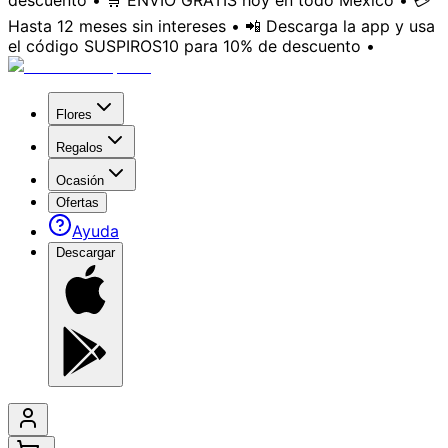
descuento • 🛒 ENVÍO GRATIS hoy en todo México • 💳
Hasta 12 meses sin intereses • 📲 Descarga la app y usa
el código SUSPIROS10 para 10% de descuento •
Flores
Regalos
Ocasión
Ofertas
Ayuda
Descargar