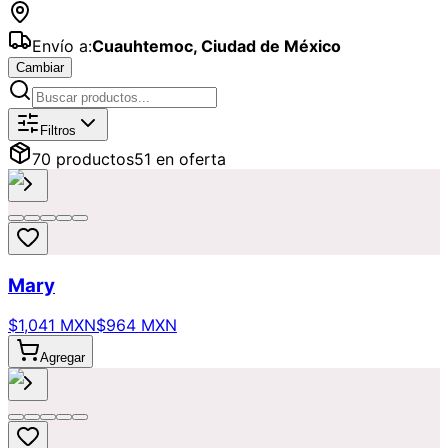
Envío a:
Cuauhtemoc
,
Ciudad de México
Cambiar
Catálogo de
Flores
Disponibles para
Filtros
70
producto
s
51
en oferta
Mary
$1,041 MXN
$964 MXN
Agregar