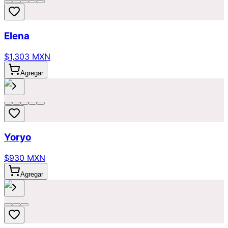
Elena
$1,303 MXN
Agregar
Yoryo
$930 MXN
Agregar