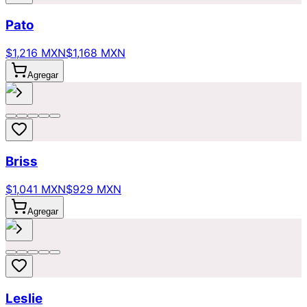
Pato
$1,216 MXN
$1,168 MXN
Agregar
Briss
$1,041 MXN
$929 MXN
Agregar
Leslie