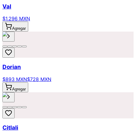
Val
$1,296 MXN
Agregar
Dorian
$893 MXN
$728 MXN
Agregar
Citlali