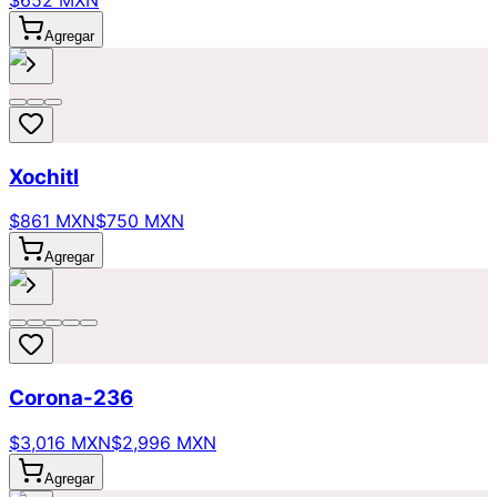
$652 MXN
Agregar
Xochitl
$861 MXN
$750 MXN
Agregar
Corona-236
$3,016 MXN
$2,996 MXN
Agregar