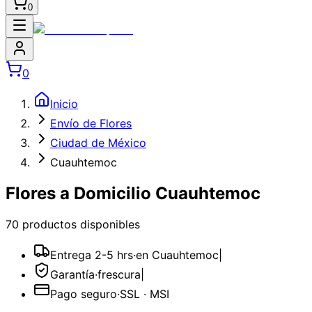
0
0
Inicio
Envío de Flores
Ciudad de México
Cuauhtemoc
Flores a Domicilio Cuauhtemoc
70
producto
s
disponible
s
Entrega 2-5 hrs
·
en Cuauhtemoc
|
Garantía
·
frescura
|
Pago seguro
·
SSL · MSI