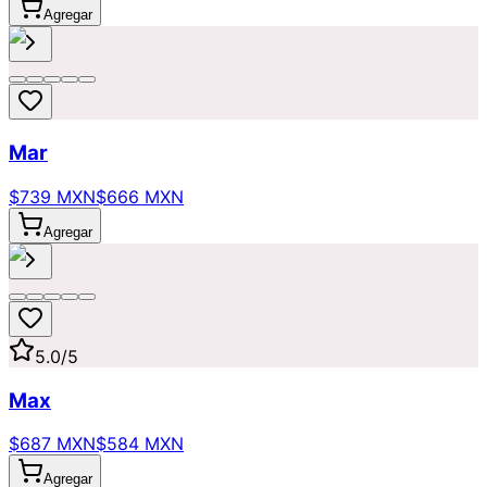
Agregar
Mar
$739 MXN
$666 MXN
Agregar
5.0
/5
Max
$687 MXN
$584 MXN
Agregar