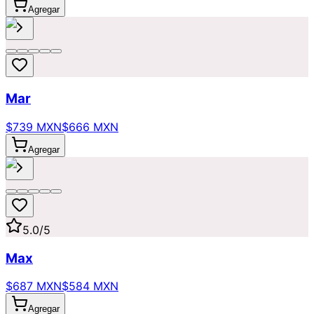
Agregar
Mar
$739 MXN
$666 MXN
Agregar
5.0
/5
Max
$687 MXN
$584 MXN
Agregar