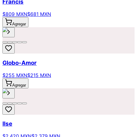
Francis
$809 MXN
$681 MXN
Agregar
Globo-Amor
$255 MXN
$215 MXN
Agregar
Ilse
$2,420 MXN
$2,379 MXN