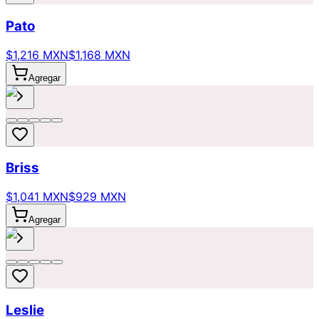
Pato
$1,216 MXN
$1,168 MXN
Agregar
Briss
$1,041 MXN
$929 MXN
Agregar
Leslie