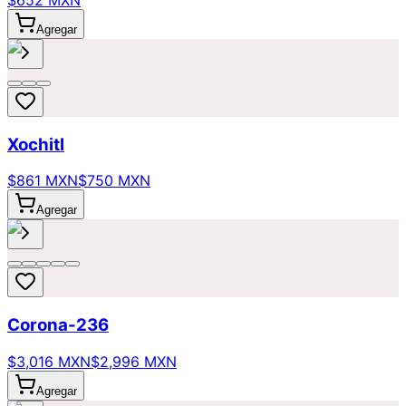
$652 MXN
Agregar
Xochitl
$861 MXN
$750 MXN
Agregar
Corona-236
$3,016 MXN
$2,996 MXN
Agregar