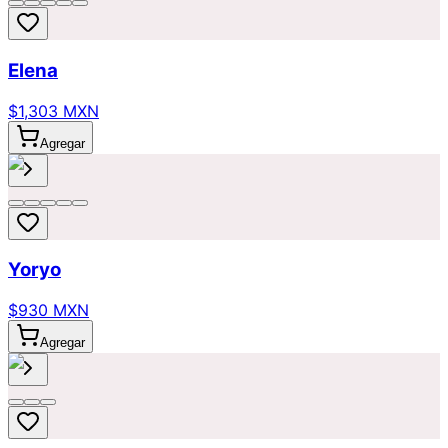
Elena
$1,303 MXN
Agregar
Yoryo
$930 MXN
Agregar