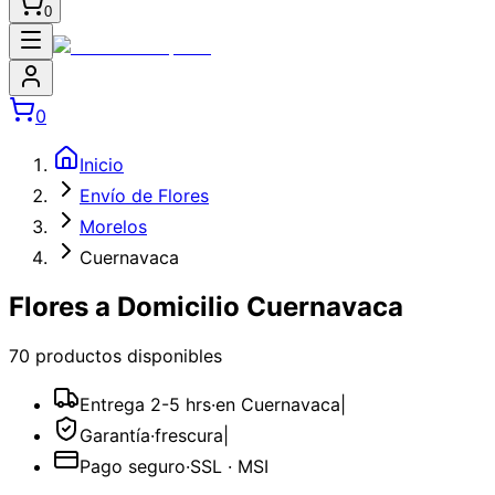
0
0
Inicio
Envío de Flores
Morelos
Cuernavaca
Flores a Domicilio Cuernavaca
70
producto
s
disponible
s
Entrega 2-5 hrs
·
en Cuernavaca
|
Garantía
·
frescura
|
Pago seguro
·
SSL · MSI