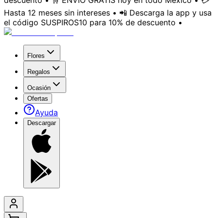
descuento • 🛒 ENVÍO GRATIS hoy en todo México • 💳
Hasta 12 meses sin intereses • 📲 Descarga la app y usa
el código SUSPIROS10 para 10% de descuento •
Flores
Regalos
Ocasión
Ofertas
Ayuda
Descargar