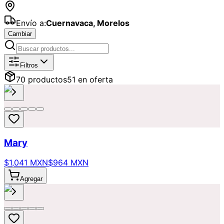
Envío a:
Cuernavaca
,
Morelos
Cambiar
Catálogo de
Flores
Disponibles para
Filtros
70
producto
s
51
en oferta
Mary
$1,041 MXN
$964 MXN
Agregar