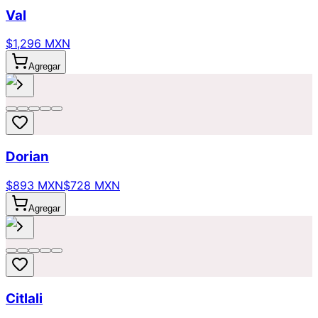
Val
$1,296 MXN
Agregar
Dorian
$893 MXN
$728 MXN
Agregar
Citlali