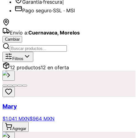
Garantía
·
frescura
|
Pago seguro
·
SSL · MSI
Envío a:
Cuernavaca
,
Morelos
Cambiar
Catálogo de
Pasteles
Disponibles pa
Filtros
12
producto
s
12
en oferta
Mary
$1,041 MXN
$964 MXN
Agregar