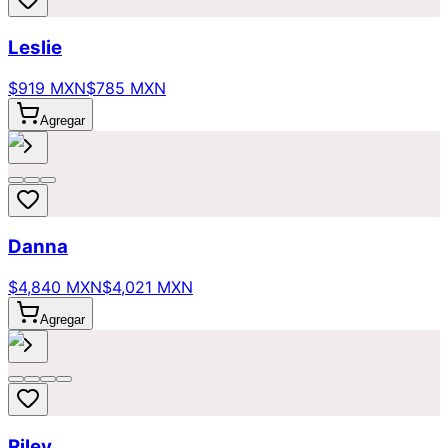
Leslie
$919 MXN
$785 MXN
Agregar
Danna
$4,840 MXN
$4,021 MXN
Agregar
Riley