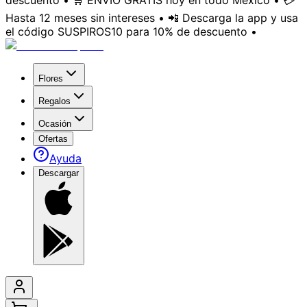
descuento • 🛒 ENVÍO GRATIS hoy en todo México • 💳
Hasta 12 meses sin intereses • 📲 Descarga la app y usa
el código SUSPIROS10 para 10% de descuento •
Flores
Regalos
Ocasión
Ofertas
Ayuda
Descargar