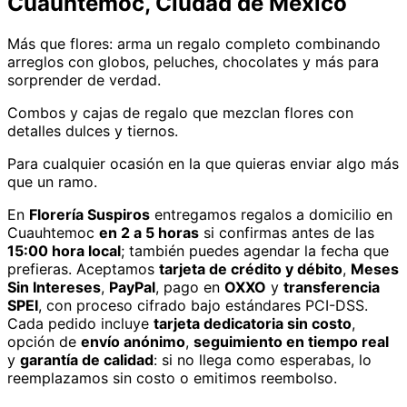
Cuauhtemoc, Ciudad de México
Más que flores: arma un regalo completo combinando
arreglos con globos, peluches, chocolates y más para
sorprender de verdad.
Combos y cajas de regalo que mezclan flores con
detalles dulces y tiernos.
Para cualquier ocasión en la que quieras enviar algo más
que un ramo.
En
Florería Suspiros
entregamos
regalos
a domicilio
en
Cuauhtemoc
en 2 a 5 horas
si confirmas antes de las
15:00 hora local
; también puedes agendar la fecha que
prefieras. Aceptamos
tarjeta de crédito y débito
,
Meses
Sin Intereses
,
PayPal
, pago en
OXXO
y
transferencia
SPEI
, con proceso cifrado bajo estándares PCI-DSS.
Cada pedido incluye
tarjeta dedicatoria sin costo
,
opción de
envío anónimo
,
seguimiento en tiempo real
y
garantía de calidad
: si no llega como esperabas, lo
reemplazamos sin costo o emitimos reembolso.