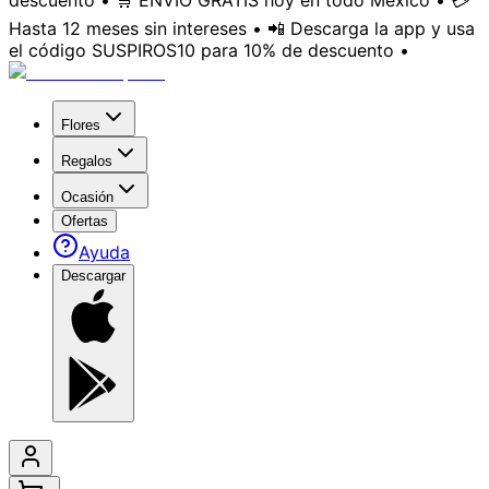
descuento • 🛒 ENVÍO GRATIS hoy en todo México • 💳
Hasta 12 meses sin intereses • 📲 Descarga la app y usa
el código SUSPIROS10 para 10% de descuento •
Flores
Regalos
Ocasión
Ofertas
Ayuda
Descargar