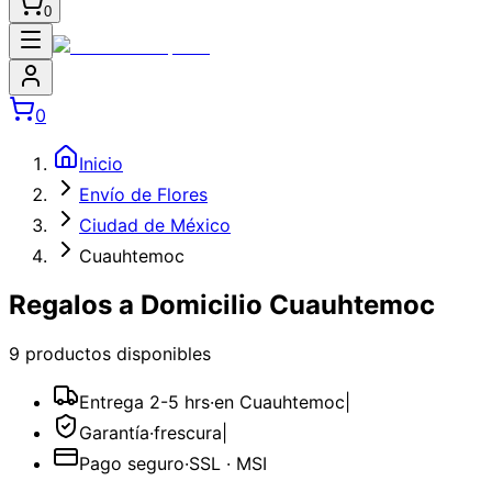
0
0
Inicio
Envío de Flores
Ciudad de México
Cuauhtemoc
Regalos a Domicilio Cuauhtemoc
9
producto
s
disponible
s
Entrega 2-5 hrs
·
en Cuauhtemoc
|
Garantía
·
frescura
|
Pago seguro
·
SSL · MSI