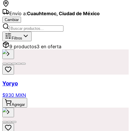
Envío a:
Cuauhtemoc
,
Ciudad de México
Cambiar
Catálogo de
Regalos
Disponibles par
Filtros
9
producto
s
3
en oferta
Yoryo
$930 MXN
Agregar