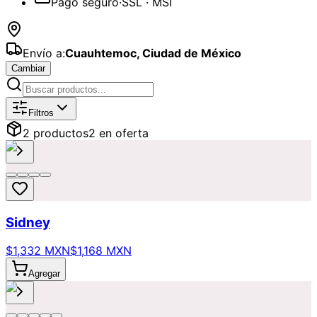
Pago seguro
·
SSL · MSI
Envío a:
Cuauhtemoc
,
Ciudad de México
Cambiar
Catálogo de
Día de las Madres
Dispon
Filtros
2
producto
s
2
en oferta
Sidney
$1,332 MXN
$1,168 MXN
Agregar