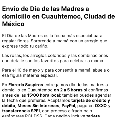
Envío de
Día de las Madres
a
domicilio
en Cuauhtemoc, Ciudad de
México
El Día de las Madres es la fecha más especial para
regalar flores. Sorprende a mamá con un arreglo que
exprese todo tu cariño.
Las rosas, los arreglos coloridos y las combinaciones
con detalle son los favoritos para celebrar a mamá.
Para el 10 de mayo y para consentir a mamá, abuela o
esa figura materna especial.
En
Florería Suspiros
entregamos
día de las madres
a
domicilio
en Cuauhtemoc
en 2 a 5 horas
si confirmas
antes de las
15:00 hora local
; también puedes agendar
la fecha que prefieras. Aceptamos
tarjeta de crédito y
débito
,
Meses Sin Intereses
,
PayPal
, pago en
OXXO
y
transferencia SPEI
, con proceso cifrado bajo
estándares PCI-DSS. Cada pedido incluye
tarjeta