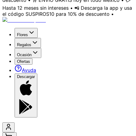
descuento • 🛒 ENVÍO GRATIS hoy en todo México • 💳
Hasta 12 meses sin intereses • 📲 Descarga la app y usa
el código SUSPIROS10 para 10% de descuento •
Flores
Regalos
Ocasión
Ofertas
Ayuda
Descargar