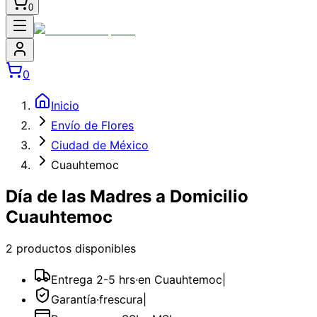
0
0
Inicio
Envío de Flores
Ciudad de México
Cuauhtemoc
Día de las Madres a Domicilio
Cuauhtemoc
2
producto
s
disponible
s
Entrega 2-5 hrs
·
en Cuauhtemoc
|
Garantía
·
frescura
|