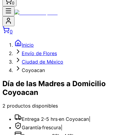
0
0
Inicio
Envío de Flores
Ciudad de México
Coyoacan
Día de las Madres a Domicilio
Coyoacan
2
producto
s
disponible
s
Entrega 2-5 hrs
·
en Coyoacan
|
Garantía
·
frescura
|