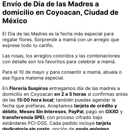
Envío de
Día de las Madres
a
domicilio
en Coyoacan, Ciudad de
México
El Día de las Madres es la fecha más especial para
regalar flores. Sorprende a mamá con un arreglo que
exprese todo tu cariño.
Las rosas, los arreglos coloridos y las combinaciones
con detalle son los favoritos para celebrar a mamá.
Para el 10 de mayo y para consentir a mamá, abuela o
esa figura materna especial.
En
Florería Suspiros
entregamos
día de las madres
a
domicilio
en Coyoacan
en 2 a 5 horas
si confirmas antes
de las
15:00 hora local
; también puedes agendar la
fecha que prefieras. Aceptamos
tarjeta de crédito y
débito
,
Meses Sin Intereses
,
PayPal
, pago en
OXXO
y
transferencia SPEI
, con proceso cifrado bajo
estándares PCI-DSS. Cada pedido incluye
tarjeta
dedicatoria sin costo
, opción de
envío anónimo
,