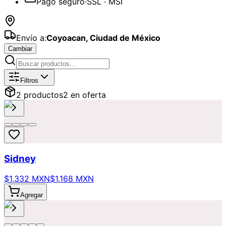
Pago seguro
·
SSL · MSI
Envío a:
Coyoacan
,
Ciudad de México
Cambiar
Catálogo de
Día de las Madres
Dispon
Filtros
2
producto
s
2
en oferta
Sidney
$1,332 MXN
$1,168 MXN
Agregar