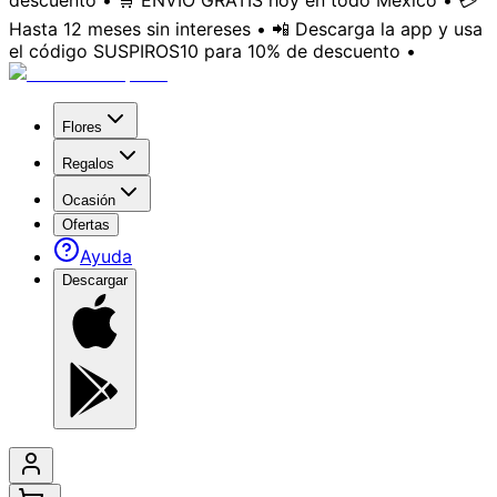
descuento • 🛒 ENVÍO GRATIS hoy en todo México • 💳
Hasta 12 meses sin intereses • 📲 Descarga la app y usa
el código SUSPIROS10 para 10% de descuento •
Flores
Regalos
Ocasión
Ofertas
Ayuda
Descargar