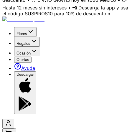
descuento • 🛒 ENVÍO GRATIS hoy en todo México • 💳
Hasta 12 meses sin intereses • 📲 Descarga la app y usa
el código SUSPIROS10 para 10% de descuento •
Flores
Regalos
Ocasión
Ofertas
Ayuda
Descargar