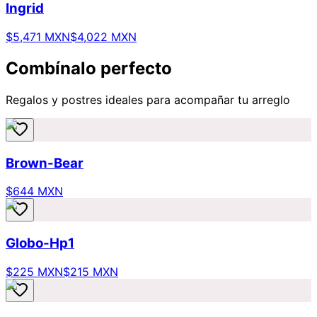
Ingrid
$5,471 MXN
$4,022 MXN
Combínalo perfecto
Regalos y postres ideales para acompañar tu arreglo
Brown-Bear
$644 MXN
Globo-Hp1
$225 MXN
$215 MXN