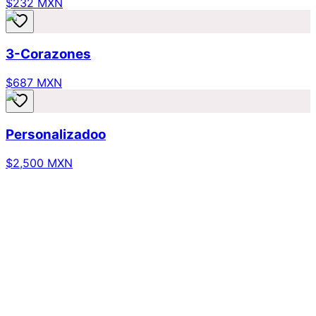
$232 MXN
3-Corazones
$687 MXN
Personalizadoo
$2,500 MXN