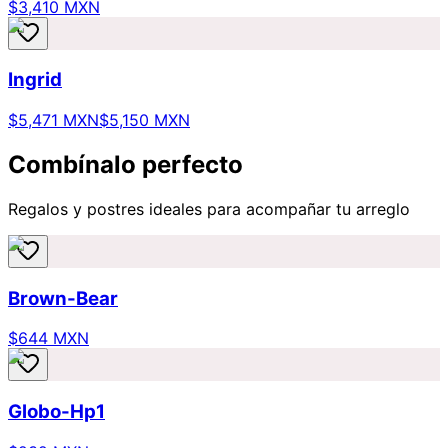
$3,410 MXN
Ingrid
$5,471 MXN
$5,150 MXN
Combínalo perfecto
Regalos y postres ideales para acompañar tu arreglo
Brown-Bear
$644 MXN
Globo-Hp1