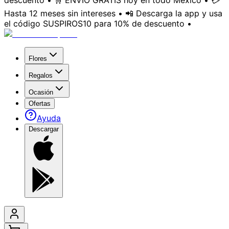
descuento • 🛒 ENVÍO GRATIS hoy en todo México • 💳
Hasta 12 meses sin intereses • 📲 Descarga la app y usa
el código SUSPIROS10 para 10% de descuento •
Flores
Regalos
Ocasión
Ofertas
Ayuda
Descargar