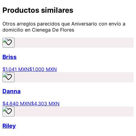
Productos similares
Otros arreglos parecidos
que Aniversario
con envío a
domicilio
en Cienega De Flores
Briss
$1,041 MXN
$1,000 MXN
Danna
$4,840 MXN
$4,303 MXN
Riley