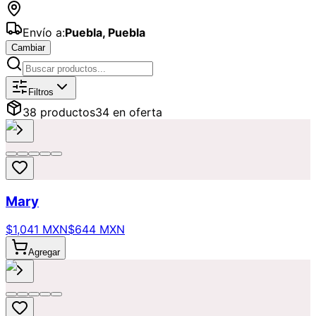
Envío a:
Puebla
,
Puebla
Cambiar
Catálogo de
Ramos
Disponibles para
Filtros
38
producto
s
34
en oferta
Mary
$1,041 MXN
$644 MXN
Agregar