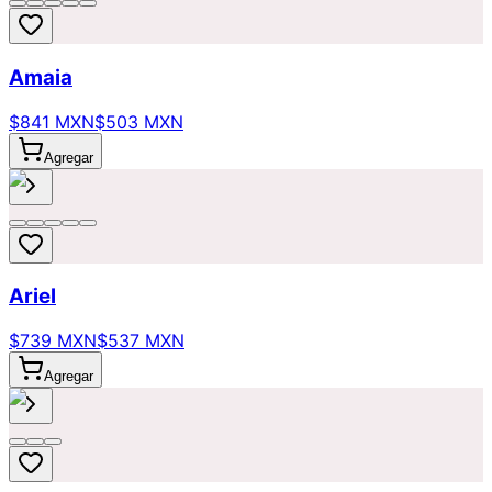
Amaia
$841 MXN
$503 MXN
Agregar
Ariel
$739 MXN
$537 MXN
Agregar