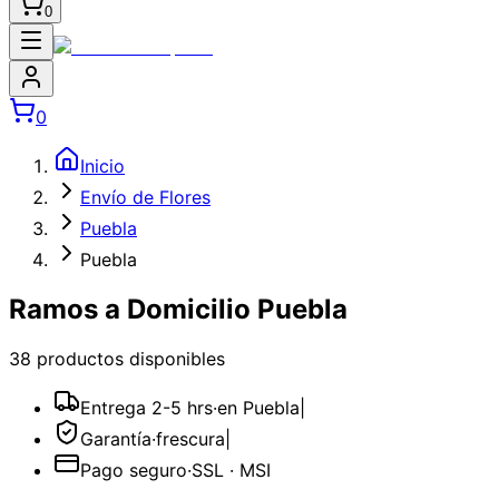
0
0
Inicio
Envío de Flores
Puebla
Puebla
Ramos a Domicilio Puebla
38
producto
s
disponible
s
Entrega 2-5 hrs
·
en Puebla
|
Garantía
·
frescura
|
Pago seguro
·
SSL · MSI