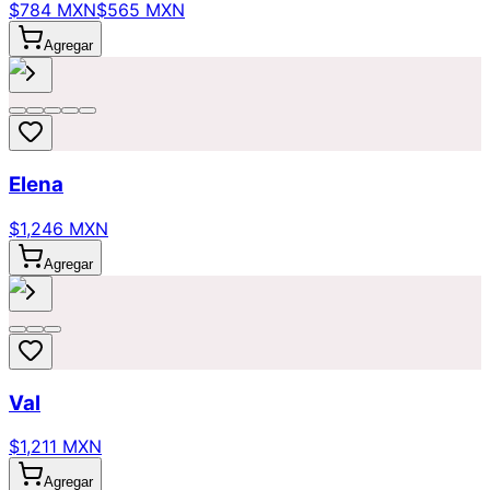
$784 MXN
$565 MXN
Agregar
Elena
$1,246 MXN
Agregar
Val
$1,211 MXN
Agregar