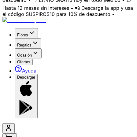
descuento • 🛒 ENVÍO GRATIS hoy en todo México • 💳
Hasta 12 meses sin intereses • 📲 Descarga la app y usa
el código SUSPIROS10 para 10% de descuento •
Flores
Regalos
Ocasión
Ofertas
Ayuda
Descargar