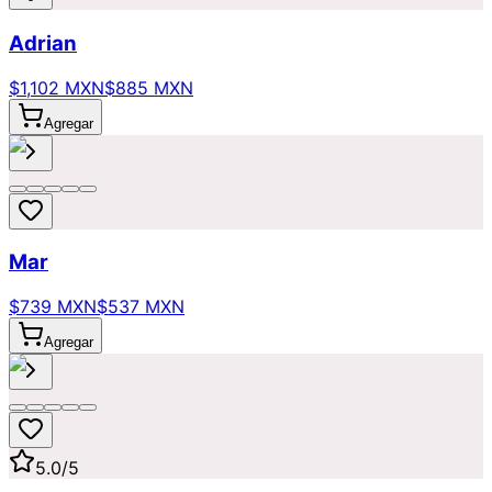
Adrian
$1,102 MXN
$885 MXN
Agregar
Mar
$739 MXN
$537 MXN
Agregar
5.0
/5