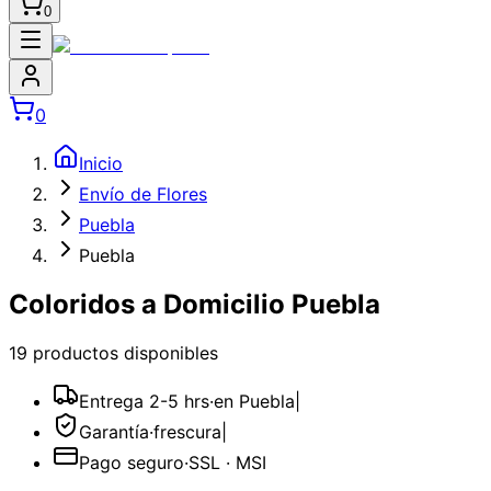
0
0
Inicio
Envío de Flores
Puebla
Puebla
Coloridos a Domicilio Puebla
19
producto
s
disponible
s
Entrega 2-5 hrs
·
en Puebla
|
Garantía
·
frescura
|
Pago seguro
·
SSL · MSI