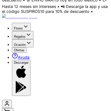
descuento • 🛒 ENVÍO GRATIS hoy en todo México • 💳
Hasta 12 meses sin intereses • 📲 Descarga la app y usa
el código SUSPIROS10 para 10% de descuento •
Flores
Regalos
Ocasión
Ofertas
Ayuda
Descargar