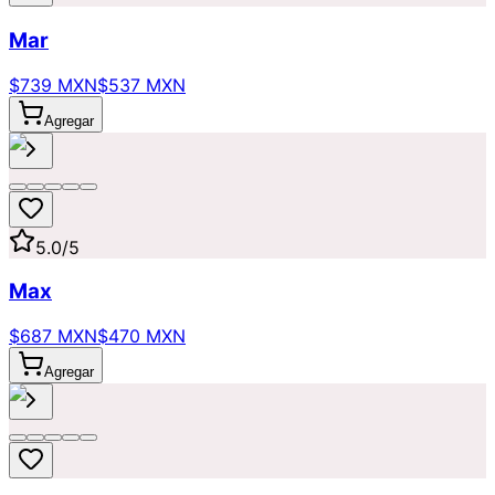
Mar
$739 MXN
$537 MXN
Agregar
5.0
/5
Max
$687 MXN
$470 MXN
Agregar