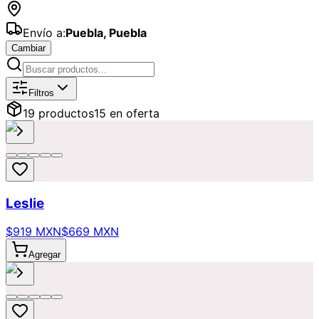
Envío a:
Puebla
,
Puebla
Cambiar
Catálogo de
Coloridos
Disponibles p
Filtros
19
producto
s
15
en oferta
Leslie
$919 MXN
$669 MXN
Agregar