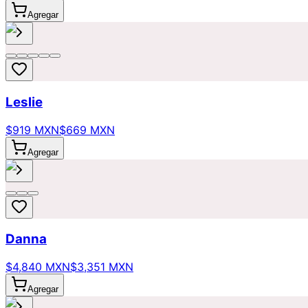
Agregar
Leslie
$919 MXN
$669 MXN
Agregar
Danna
$4,840 MXN
$3,351 MXN
Agregar