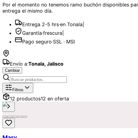
Por el momento no tenemos
ramo buchón
disponibles
par
entrega el mismo día.
Entrega 2-5 hrs
·
en Tonala
|
Garantía
·
frescura
|
Pago seguro
·
SSL · MSI
Envío a:
Tonala
,
Jalisco
Cambiar
Catálogo de
Ramo Buchón
Disponibl
Filtros
12
producto
s
12
en oferta
Mary