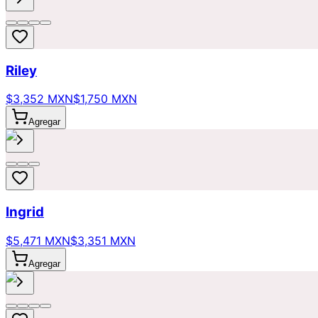
Riley
$3,352 MXN
$1,750 MXN
Agregar
Ingrid
$5,471 MXN
$3,351 MXN
Agregar