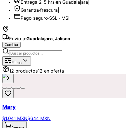
Entrega 2-5 hrs
·
en Guadalajara
|
Garantía
·
frescura
|
Pago seguro
·
SSL · MSI
Envío a:
Guadalajara
,
Jalisco
Cambiar
Catálogo de
Ramo Buchón
Disponibl
Filtros
12
producto
s
12
en oferta
Mary
$1,041 MXN
$644 MXN
Agregar