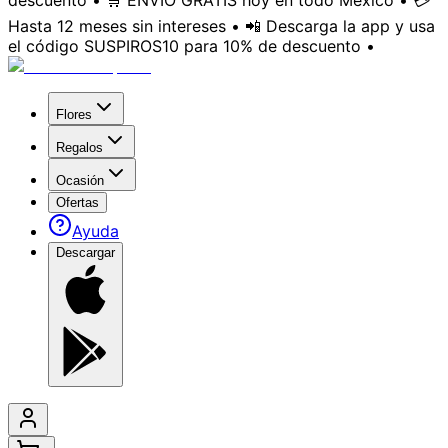
descuento • 🛒 ENVÍO GRATIS hoy en todo México • 💳
Hasta 12 meses sin intereses • 📲 Descarga la app y usa
el código SUSPIROS10 para 10% de descuento •
Flores
Regalos
Ocasión
Ofertas
Ayuda
Descargar