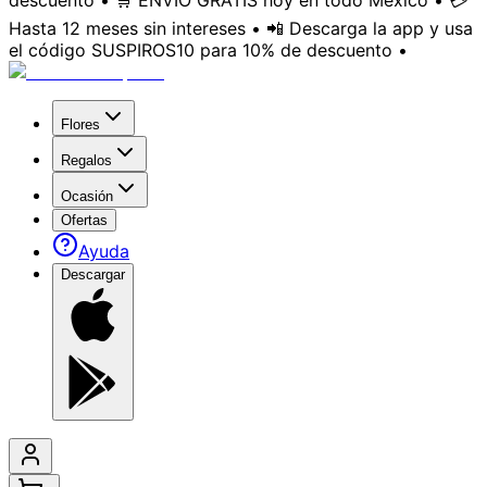
descuento • 🛒 ENVÍO GRATIS hoy en todo México • 💳
Hasta 12 meses sin intereses • 📲 Descarga la app y usa
el código SUSPIROS10 para 10% de descuento •
Flores
Regalos
Ocasión
Ofertas
Ayuda
Descargar