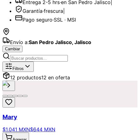
Entrega 2-5 hrs
·
en San Pedro Jalisco
|
Garantía
·
frescura
|
Pago seguro
·
SSL · MSI
Envío a:
San Pedro Jalisco
,
Jalisco
Cambiar
Catálogo de
Ramo Buchón
Disponibl
Filtros
12
producto
s
12
en oferta
Mary
$1,041 MXN
$644 MXN
Agregar