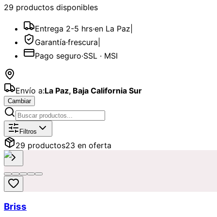
29
producto
s
disponible
s
Entrega 2-5 hrs
·
en La Paz
|
Garantía
·
frescura
|
Pago seguro
·
SSL · MSI
Envío a:
La Paz
,
Baja California Sur
Cambiar
Catálogo de
Populares
Disponibles p
Filtros
29
producto
s
23
en oferta
Briss