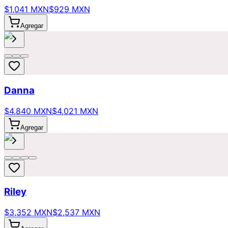
$1,041 MXN
$929 MXN
Agregar
Danna
$4,840 MXN
$4,021 MXN
Agregar
Riley
$3,352 MXN
$2,537 MXN