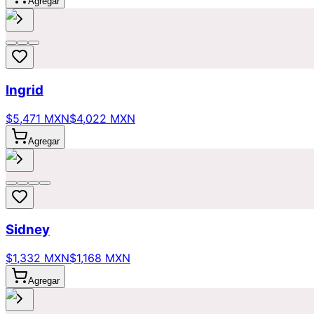
Agregar
Ingrid
$5,471 MXN
$4,022 MXN
Agregar
Sidney
$1,332 MXN
$1,168 MXN
Agregar