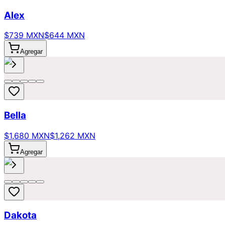
Alex
$739 MXN
$644 MXN
Agregar
Bella
$1,680 MXN
$1,262 MXN
Agregar
Dakota