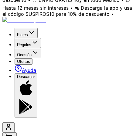
descuento • 🛒 ENVÍO GRATIS hoy en todo México • 💳
Hasta 12 meses sin intereses • 📲 Descarga la app y usa
el código SUSPIROS10 para 10% de descuento •
Flores
Regalos
Ocasión
Ofertas
Ayuda
Descargar