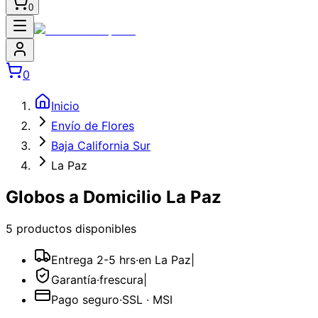
0
0
Inicio
Envío de Flores
Baja California Sur
La Paz
Globos a Domicilio La Paz
5
producto
s
disponible
s
Entrega 2-5 hrs
·
en La Paz
|
Garantía
·
frescura
|
Pago seguro
·
SSL · MSI