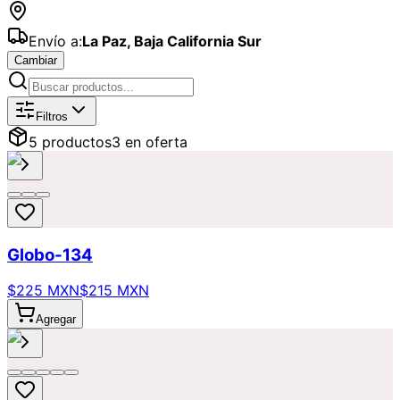
Envío a:
La Paz
,
Baja California Sur
Cambiar
Catálogo de
Globos
Disponibles par
Filtros
5
producto
s
3
en oferta
Globo-134
$225 MXN
$215 MXN
Agregar