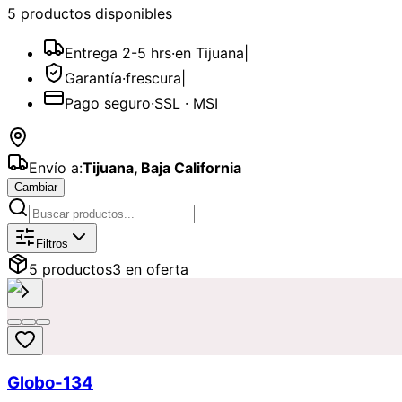
5
producto
s
disponible
s
Entrega 2-5 hrs
·
en Tijuana
|
Garantía
·
frescura
|
Pago seguro
·
SSL · MSI
Envío a:
Tijuana
,
Baja California
Cambiar
Catálogo de
Globos
Disponibles par
Filtros
5
producto
s
3
en oferta
Globo-134