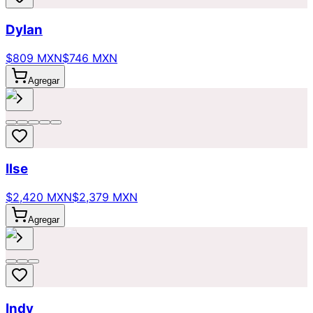
Dylan
$809 MXN
$746 MXN
Agregar
Ilse
$2,420 MXN
$2,379 MXN
Agregar
Indy