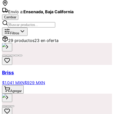
Envío a:
Ensenada
,
Baja California
Cambiar
Catálogo de
Populares
Disponibles p
Filtros
29
producto
s
23
en oferta
Briss
$1,041 MXN
$929 MXN
Agregar