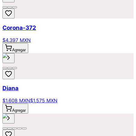
Corona-372
$4,397 MXN
Agregar
Diana
$1,608 MXN
$1,575 MXN
Agregar