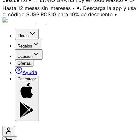
descuento • 🛒 ENVÍO GRATIS hoy en todo México • 💳
Hasta 12 meses sin intereses • 📲 Descarga la app y usa
el código SUSPIROS10 para 10% de descuento •
Flores
Regalos
Ocasión
Ofertas
Ayuda
Descargar