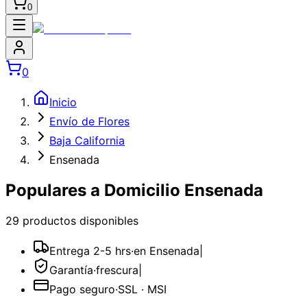
0
0
Inicio
Envío de Flores
Baja California
Ensenada
Populares a Domicilio Ensenada
29
producto
s
disponible
s
Entrega 2-5 hrs
·
en Ensenada
|
Garantía
·
frescura
|
Pago seguro
·
SSL · MSI