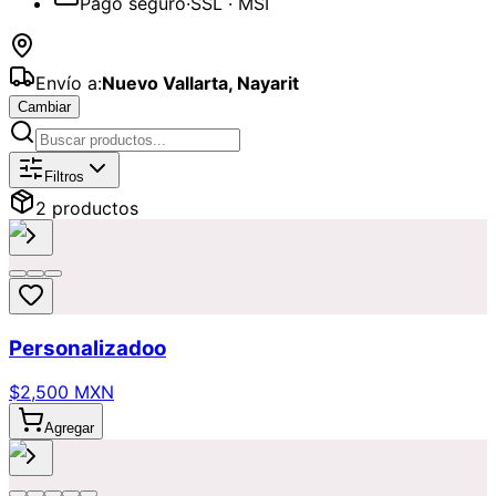
Pago seguro
·
SSL · MSI
Envío a:
Nuevo Vallarta
,
Nayarit
Cambiar
Catálogo de
Orquídeas
Disponibles p
Filtros
2
producto
s
Personalizadoo
$2,500 MXN
Agregar