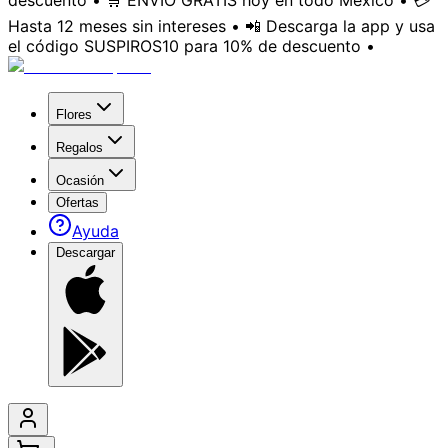
descuento • 🛒 ENVÍO GRATIS hoy en todo México • 💳
Hasta 12 meses sin intereses • 📲 Descarga la app y usa
el código SUSPIROS10 para 10% de descuento •
Flores
Regalos
Ocasión
Ofertas
Ayuda
Descargar