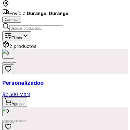
Envío a:
Durango
,
Durango
Cambiar
Catálogo de
Orquídeas
Disponibles p
Filtros
2
producto
s
Personalizadoo
$2,500 MXN
Agregar