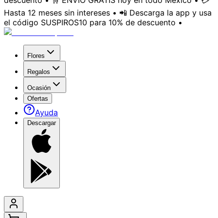
descuento • 🛒 ENVÍO GRATIS hoy en todo México • 💳
Hasta 12 meses sin intereses • 📲 Descarga la app y usa
el código SUSPIROS10 para 10% de descuento •
Flores
Regalos
Ocasión
Ofertas
Ayuda
Descargar