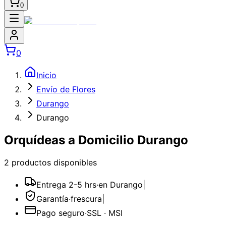
0
0
Inicio
Envío de Flores
Durango
Durango
Orquídeas a Domicilio Durango
2
producto
s
disponible
s
Entrega 2-5 hrs
·
en Durango
|
Garantía
·
frescura
|
Pago seguro
·
SSL · MSI