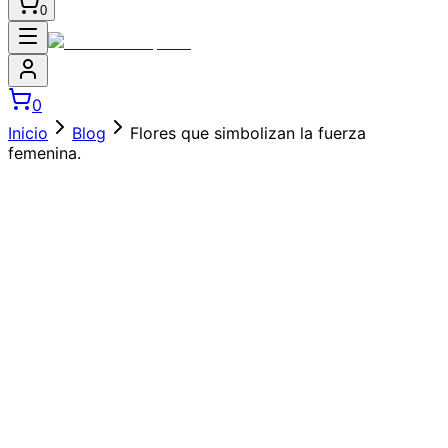
0
0
Inicio
Blog
Flores que simbolizan la fuerza
femenina.
Publicado el
24 jun 2025
·
6
min de
lectura