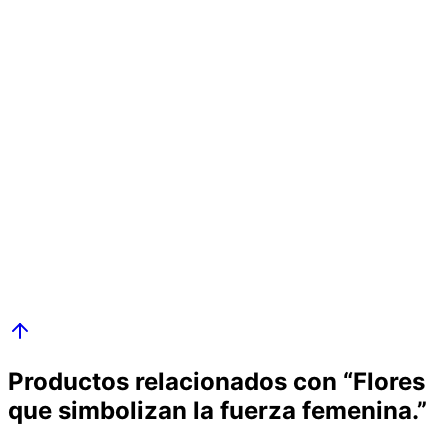
Flores para bodas: Tendencias, ideas y guía
completa para tu día especial
Descubre las mejores flores para bodas, tendencias
actuales y cómo elegir el arreglo perfecto para tu
ceremonia y recepción
12 oct 2025
Anturios: Cuidados, variedades y el secreto de
sus flores brillantes
Descubre cómo cuidar anturios para que sus flores en
forma de corazón brillen todo el año. Guía completa con
todas las variedades y secretos.
Productos relacionados con “
Flores
que simbolizan la fuerza femenina.
”