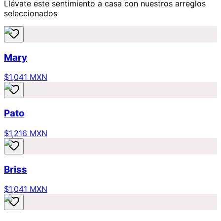
Llévate este sentimiento a casa con nuestros arreglos
seleccionados
Mary
$1,041 MXN
Pato
$1,216 MXN
Briss
$1,041 MXN