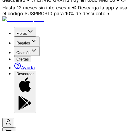
descuento • 🛒 ENVÍO GRATIS hoy en todo México • 💳
Hasta 12 meses sin intereses • 📲 Descarga la app y usa
el código SUSPIROS10 para 10% de descuento •
Flores
Regalos
Ocasión
Ofertas
Ayuda
Descargar