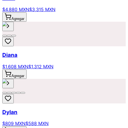
$4,880 MXN
$3,315 MXN
Agregar
Diana
$1,608 MXN
$1,312 MXN
Agregar
Dylan
$809 MXN
$588 MXN