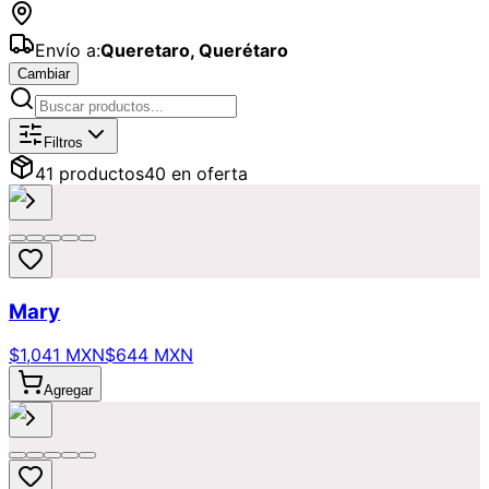
Envío a:
Queretaro
,
Querétaro
Cambiar
Catálogo de
Ofertas
Disponibles par
Filtros
41
producto
s
40
en oferta
Mary
$1,041 MXN
$644 MXN
Agregar