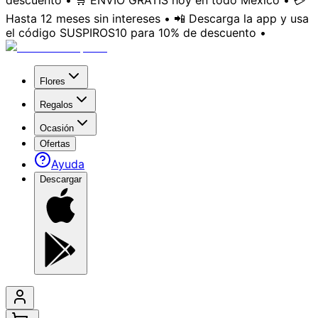
descuento • 🛒 ENVÍO GRATIS hoy en todo México • 💳
Hasta 12 meses sin intereses • 📲 Descarga la app y usa
el código SUSPIROS10 para 10% de descuento •
Flores
Regalos
Ocasión
Ofertas
Ayuda
Descargar