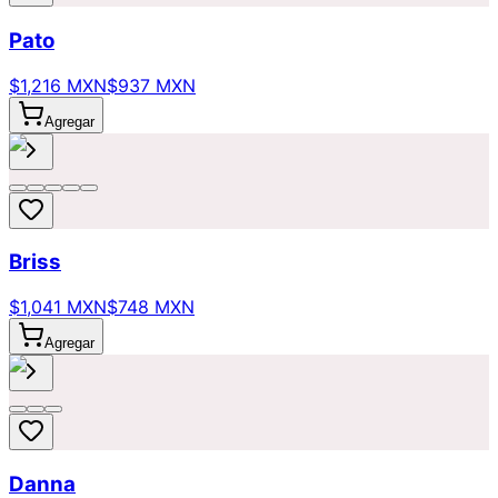
Pato
$1,216 MXN
$937 MXN
Agregar
Briss
$1,041 MXN
$748 MXN
Agregar
Danna