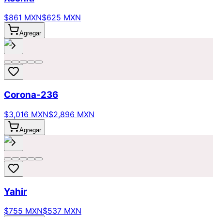
$861 MXN
$625 MXN
Agregar
Corona-236
$3,016 MXN
$2,896 MXN
Agregar
Yahir
$755 MXN
$537 MXN