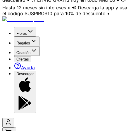
descuento • 🛒 ENVÍO GRATIS hoy en todo México • 💳
Hasta 12 meses sin intereses • 📲 Descarga la app y usa
el código SUSPIROS10 para 10% de descuento •
Flores
Regalos
Ocasión
Ofertas
Ayuda
Descargar