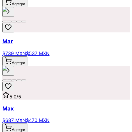
Agregar
Mar
$739 MXN
$537 MXN
Agregar
5.0
/5
Max
$687 MXN
$470 MXN
Agregar