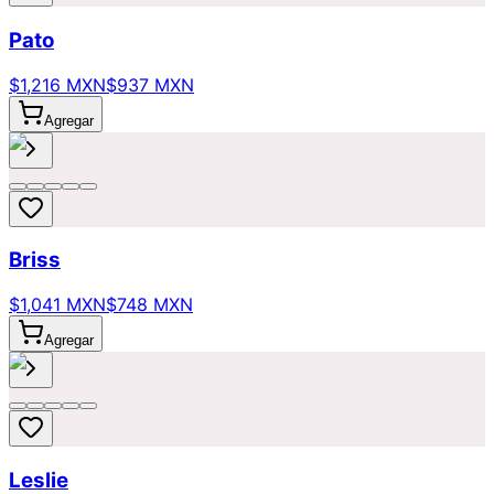
Pato
$1,216 MXN
$937 MXN
Agregar
Briss
$1,041 MXN
$748 MXN
Agregar
Leslie