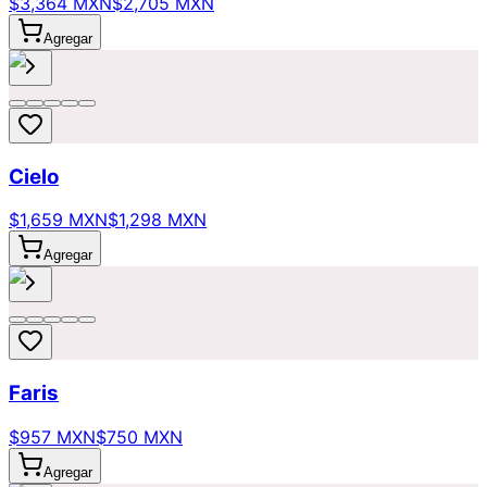
$3,364 MXN
$2,705 MXN
Agregar
Cielo
$1,659 MXN
$1,298 MXN
Agregar
Faris
$957 MXN
$750 MXN
Agregar