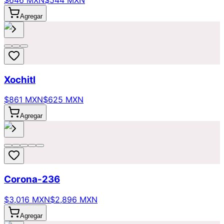
$646 MXN
$544 MXN
Agregar
Xochitl
$861 MXN
$625 MXN
Agregar
Corona-236
$3,016 MXN
$2,896 MXN
Agregar