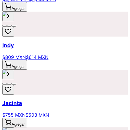
Agregar
Indy
$809 MXN
$614 MXN
Agregar
Jacinta
$755 MXN
$503 MXN
Agregar