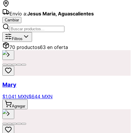
Envío a:
Jesus Maria
,
Aguascalientes
Cambiar
Catálogo de
Flores
Disponibles para
Filtros
70
producto
s
63
en oferta
Mary
$1,041 MXN
$644 MXN
Agregar