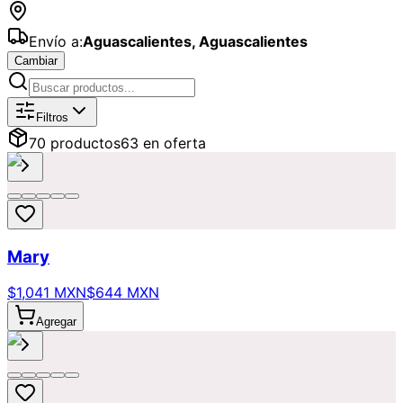
Envío a:
Aguascalientes
,
Aguascalientes
Cambiar
Catálogo de
Flores
Disponibles para
Filtros
70
producto
s
63
en oferta
Mary
$1,041 MXN
$644 MXN
Agregar