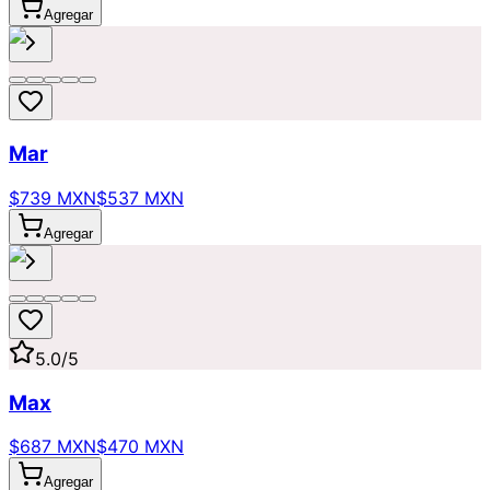
Agregar
Mar
$739 MXN
$537 MXN
Agregar
5.0
/5
Max
$687 MXN
$470 MXN
Agregar