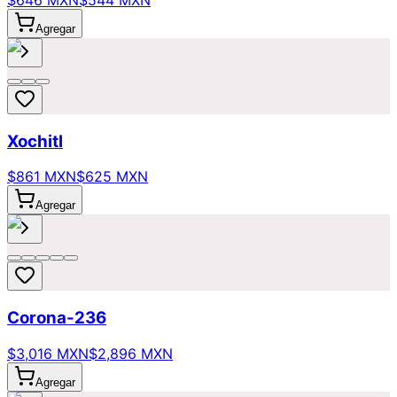
$646 MXN
$544 MXN
Agregar
Xochitl
$861 MXN
$625 MXN
Agregar
Corona-236
$3,016 MXN
$2,896 MXN
Agregar