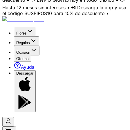
descuento • 🛒 ENVÍO GRATIS hoy en todo México • 💳
Hasta 12 meses sin intereses • 📲 Descarga la app y usa
el código SUSPIROS10 para 10% de descuento •
Flores
Regalos
Ocasión
Ofertas
Ayuda
Descargar