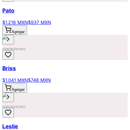
Pato
$1,216 MXN
$937 MXN
Agregar
Briss
$1,041 MXN
$748 MXN
Agregar
Leslie