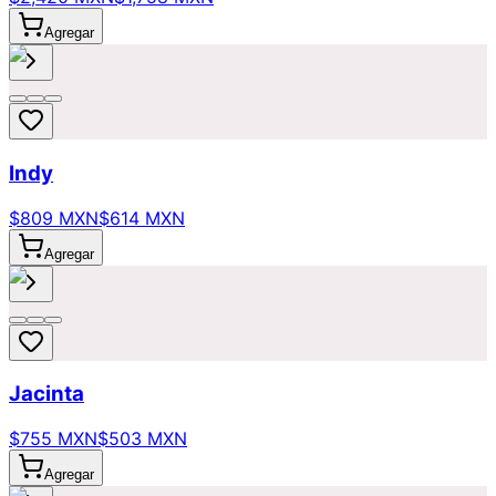
Agregar
Indy
$809 MXN
$614 MXN
Agregar
Jacinta
$755 MXN
$503 MXN
Agregar