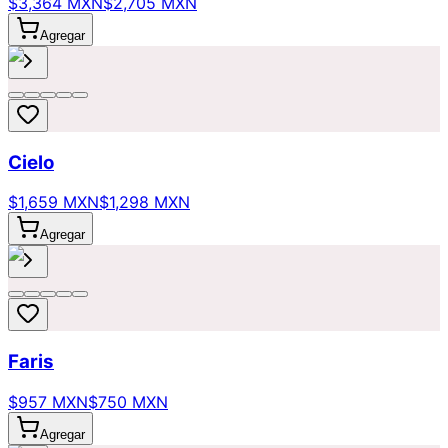
$3,364 MXN
$2,705 MXN
Agregar
Cielo
$1,659 MXN
$1,298 MXN
Agregar
Faris
$957 MXN
$750 MXN
Agregar