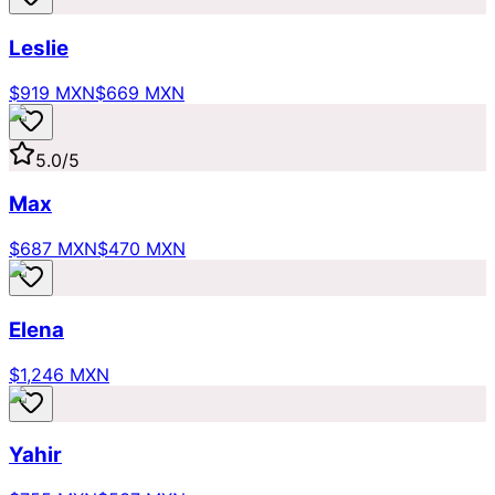
Leslie
$919 MXN
$669 MXN
5.0
/5
Max
$687 MXN
$470 MXN
Elena
$1,246 MXN
Yahir