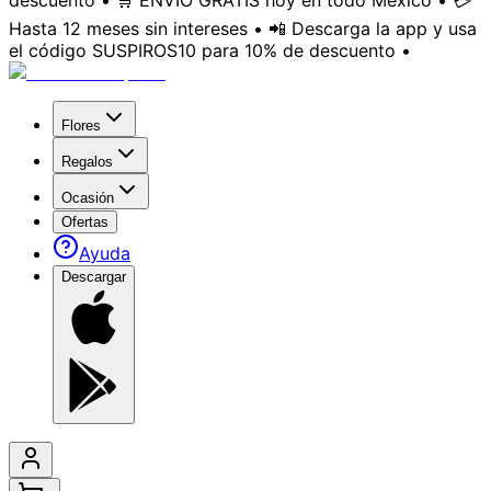
descuento • 🛒 ENVÍO GRATIS hoy en todo México • 💳
Hasta 12 meses sin intereses • 📲 Descarga la app y usa
el código SUSPIROS10 para 10% de descuento •
Flores
Regalos
Ocasión
Ofertas
Ayuda
Descargar