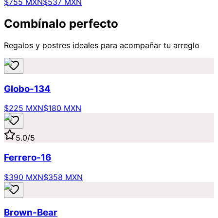
$755 MXN
$537 MXN
Combínalo perfecto
Regalos y postres ideales para acompañar tu arreglo
Globo-134
$225 MXN
$180 MXN
5.0
/5
Ferrero-16
$390 MXN
$358 MXN
Brown-Bear