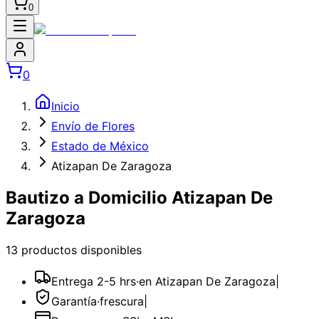
0
0
Inicio
Envío de Flores
Estado de México
Atizapan De Zaragoza
Bautizo a Domicilio Atizapan De
Zaragoza
13
producto
s
disponible
s
Entrega 2-5 hrs
·
en Atizapan De Zaragoza
|
Garantía
·
frescura
|