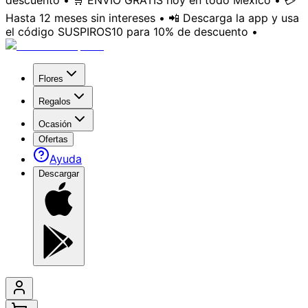
descuento • 🛒 ENVÍO GRATIS hoy en todo México • 💳
Hasta 12 meses sin intereses • 📲 Descarga la app y usa
el código SUSPIROS10 para 10% de descuento •
Flores
Regalos
Ocasión
Ofertas
Ayuda
Descargar