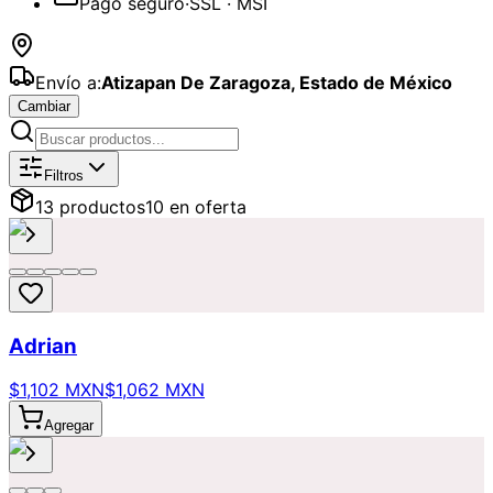
Pago seguro
·
SSL · MSI
Envío a:
Atizapan De Zaragoza
,
Estado de México
Cambiar
Catálogo de
Bautizo
Disponibles par
Filtros
13
producto
s
10
en oferta
Adrian
$1,102 MXN
$1,062 MXN
Agregar