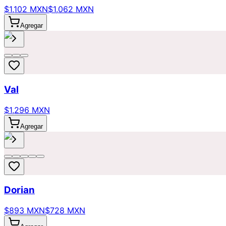
$1,102 MXN
$1,062 MXN
Agregar
Val
$1,296 MXN
Agregar
Dorian
$893 MXN
$728 MXN