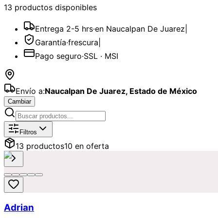
13
producto
s
disponible
s
Entrega 2-5 hrs
·
en Naucalpan De Juarez
|
Garantía
·
frescura
|
Pago seguro
·
SSL · MSI
Envío a:
Naucalpan De Juarez
,
Estado de México
Cambiar
Catálogo de
Bautizo
Disponibles par
Filtros
13
producto
s
10
en oferta
Adrian