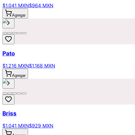
$1,041 MXN
$964 MXN
Agregar
Pato
$1,216 MXN
$1,168 MXN
Agregar
Briss
$1,041 MXN
$929 MXN