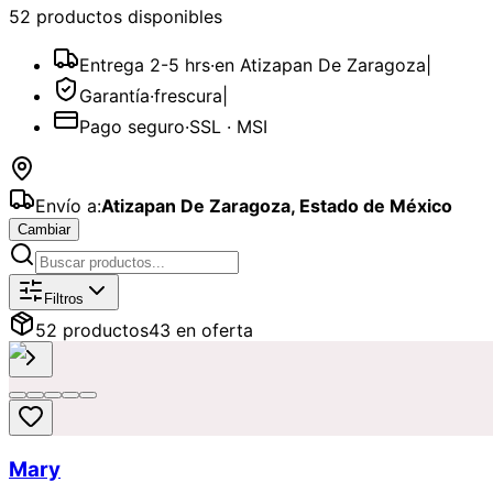
52
producto
s
disponible
s
Entrega 2-5 hrs
·
en Atizapan De Zaragoza
|
Garantía
·
frescura
|
Pago seguro
·
SSL · MSI
Envío a:
Atizapan De Zaragoza
,
Estado de México
Cambiar
Catálogo de
Rosas
Disponibles para
Filtros
52
producto
s
43
en oferta
Mary