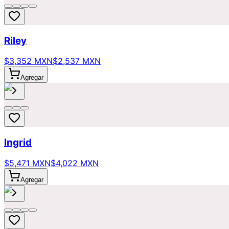
Riley
$3,352 MXN
$2,537 MXN
Agregar
Ingrid
$5,471 MXN
$4,022 MXN
Agregar