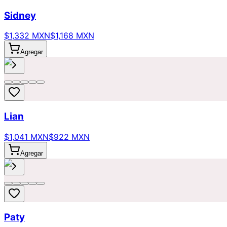
Sidney
$1,332 MXN
$1,168 MXN
Agregar
Lian
$1,041 MXN
$922 MXN
Agregar
Paty