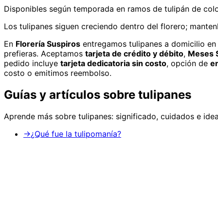
Disponibles según temporada en ramos de tulipán de colores
Los tulipanes siguen creciendo dentro del florero; mantenl
En
Florería Suspiros
entregamos
tulipanes
a domicilio
en 
prefieras. Aceptamos
tarjeta de crédito y débito
,
Meses S
pedido incluye
tarjeta dedicatoria sin costo
, opción de
e
costo o emitimos reembolso.
Guías y artículos sobre
tulipanes
Aprende más sobre
tulipanes
: significado, cuidados e id
→
¿Qué fue la tulipomanía?