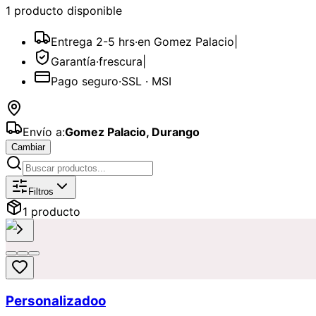
1
producto
disponible
Entrega 2-5 hrs
·
en Gomez Palacio
|
Garantía
·
frescura
|
Pago seguro
·
SSL · MSI
Envío a:
Gomez Palacio
,
Durango
Cambiar
Catálogo de
Tulipanes
Disponibles p
Filtros
1
producto
Personalizadoo