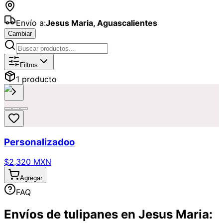
Envío a:
Jesus Maria
,
Aguascalientes
Cambiar
Catálogo de
Tulipanes
Disponibles p
Filtros
1
producto
Personalizadoo
$2,320 MXN
Agregar
FAQ
Envíos de tulipanes en Jesus Maria: