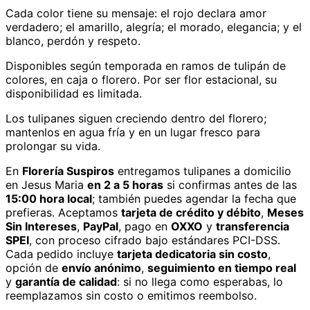
Cada color tiene su mensaje: el rojo declara amor
verdadero; el amarillo, alegría; el morado, elegancia; y el
blanco, perdón y respeto.
Disponibles según temporada en ramos de tulipán de
colores, en caja o florero. Por ser flor estacional, su
disponibilidad es limitada.
Los tulipanes siguen creciendo dentro del florero;
mantenlos en agua fría y en un lugar fresco para
prolongar su vida.
En
Florería Suspiros
entregamos
tulipanes
a domicilio
en Jesus Maria
en 2 a 5 horas
si confirmas antes de las
15:00 hora local
; también puedes agendar la fecha que
prefieras. Aceptamos
tarjeta de crédito y débito
,
Meses
Sin Intereses
,
PayPal
, pago en
OXXO
y
transferencia
SPEI
, con proceso cifrado bajo estándares PCI-DSS.
Cada pedido incluye
tarjeta dedicatoria sin costo
,
opción de
envío anónimo
,
seguimiento en tiempo real
y
garantía de calidad
: si no llega como esperabas, lo
reemplazamos sin costo o emitimos reembolso.