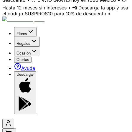
descuento • 🛒 ENVÍO GRATIS hoy en todo México • 💳
Hasta 12 meses sin intereses • 📲 Descarga la app y usa
el código SUSPIROS10 para 10% de descuento •
Flores
Regalos
Ocasión
Ofertas
Ayuda
Descargar