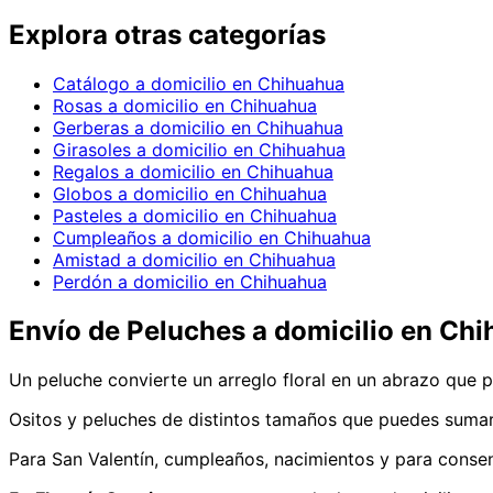
Explora otras categorías
Catálogo a domicilio en Chihuahua
Rosas a domicilio en Chihuahua
Gerberas a domicilio en Chihuahua
Girasoles a domicilio en Chihuahua
Regalos a domicilio en Chihuahua
Globos a domicilio en Chihuahua
Pasteles a domicilio en Chihuahua
Cumpleaños a domicilio en Chihuahua
Amistad a domicilio en Chihuahua
Perdón a domicilio en Chihuahua
Envío de
Peluches
a domicilio
en Chi
Un peluche convierte un arreglo floral en un abrazo que 
Ositos y peluches de distintos tamaños que puedes sumar 
Para San Valentín, cumpleaños, nacimientos y para consent