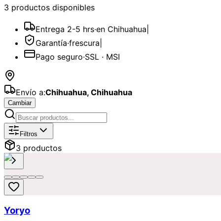
3
producto
s
disponible
s
Entrega 2-5 hrs
·
en Chihuahua
|
Garantía
·
frescura
|
Pago seguro
·
SSL · MSI
Envío a:
Chihuahua
,
Chihuahua
Cambiar
Catálogo de
Peluches
Disponibles pa
Filtros
3
producto
s
Yoryo