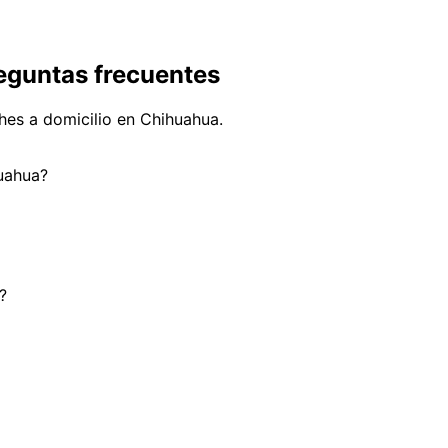
eguntas frecuentes
hes a domicilio en Chihuahua.
huahua?
?