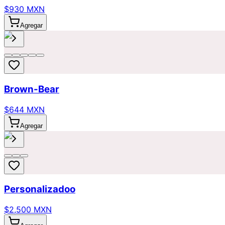
$930 MXN
Agregar
Brown-Bear
$644 MXN
Agregar
Personalizadoo
$2,500 MXN