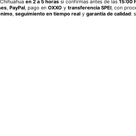
Chihuahua
en 2 a 5 horas
si confirmas antes de las
15:00 h
ses
,
PayPal
, pago en
OXXO
y
transferencia SPEI
, con proc
ónimo
,
seguimiento en tiempo real
y
garantía de calidad
: 