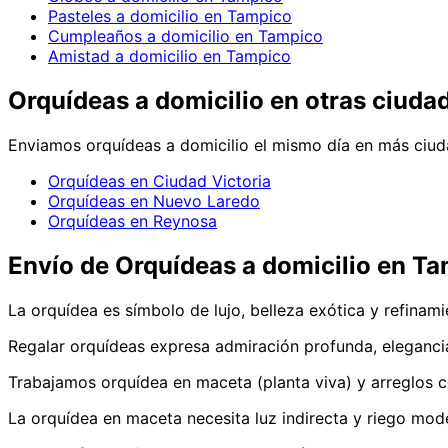
Pasteles a domicilio en Tampico
Cumpleaños a domicilio en Tampico
Amistad a domicilio en Tampico
Orquídeas
a domicilio en
otras ciuda
Enviamos
orquídeas
a domicilio el mismo día en más ciuda
Orquídeas en Ciudad Victoria
Orquídeas en Nuevo Laredo
Orquídeas en Reynosa
Envío de
Orquídeas
a domicilio
en Ta
La orquídea es símbolo de lujo, belleza exótica y refinam
Regalar orquídeas expresa admiración profunda, elegancia 
Trabajamos orquídea en maceta (planta viva) y arreglos c
La orquídea en maceta necesita luz indirecta y riego mode