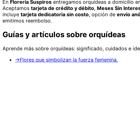
En
Florería Suspiros
entregamos
orquídeas
a domicilio
en
Aceptamos
tarjeta de crédito y débito
,
Meses Sin Intere
incluye
tarjeta dedicatoria sin costo
, opción de
envío an
emitimos reembolso.
Guías y artículos sobre
orquídeas
Aprende más sobre
orquídeas
: significado, cuidados e i
→
Flores que simbolizan la fuerza femenina.