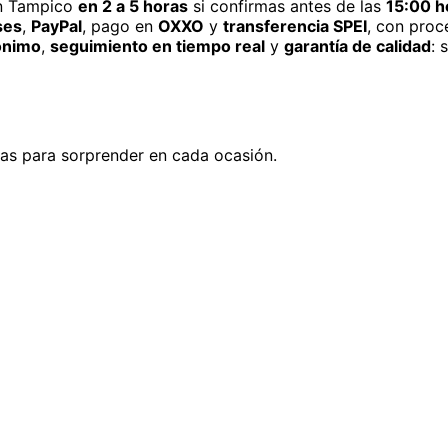
 Tampico
en 2 a 5 horas
si confirmas antes de las
15:00 h
ses
,
PayPal
, pago en
OXXO
y
transferencia SPEI
, con proc
ónimo
,
seguimiento en tiempo real
y
garantía de calidad
: 
deas para sorprender en cada ocasión.