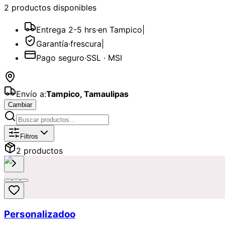
2
producto
s
disponible
s
Entrega 2-5 hrs
·
en Tampico
|
Garantía
·
frescura
|
Pago seguro
·
SSL · MSI
Envío a:
Tampico
,
Tamaulipas
Cambiar
Catálogo de
Orquídeas
Disponibles p
Filtros
2
producto
s
Personalizadoo